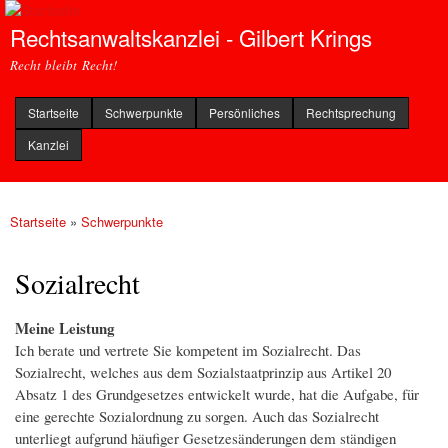
Direkt
Rechtsanwaltskanzlei - Gilbert Krings
zum
Inhalt
Recht bleibt Recht!
Startseite
Schwerpunkte
Persönliches
Rechtsprechung
Kanzlei
Startseite
»
Schwerpunkte
Sie sind hier
Sozialrecht
Meine Leistung
Ich berate und vertrete Sie kompetent im Sozialrecht. Das
Sozialrecht, welches aus dem Sozialstaatprinzip aus Artikel 20
Absatz 1 des Grundgesetzes entwickelt wurde, hat die Aufgabe, für
eine gerechte Sozialordnung zu sorgen. Auch das Sozialrecht
unterliegt aufgrund häufiger Gesetzesänderungen dem ständigen