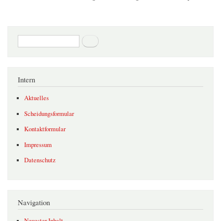
Suchformular
Suche
Intern
Aktuelles
Scheidungsformular
Kontaktformular
Impressum
Datenschutz
Navigation
Neuester Inhalt