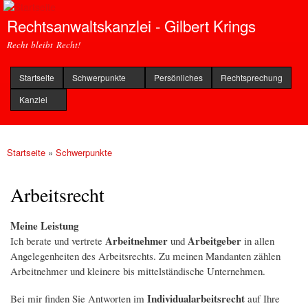
Direkt
Rechtsanwaltskanzlei - Gilbert Krings
zum
Inhalt
Recht bleibt Recht!
Startseite
Schwerpunkte
Persönliches
Rechtsprechung
Kanzlei
Startseite
»
Schwerpunkte
Sie sind hier
Arbeitsrecht
Meine Leistung
Arbeitnehmer
Arbeitgeber
Ich berate und vertrete
und
in allen
Angelegenheiten des Arbeitsrechts. Zu meinen Mandanten zählen
Arbeitnehmer und kleinere bis mittelständische Unternehmen.
Individualarbeitsrecht
Bei mir finden Sie Antworten im
auf Ihre